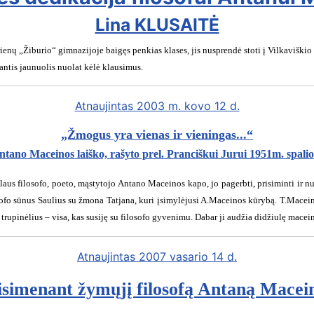
Lina KLUSAITĖ
enų „Žiburio“ gimnazijoje baigęs penkias klases, jis nusprendė stoti į Vilkaviški
iantis jaunuolis nuolat kėlė klausimus.
Atnaujintas 2003 m. kovo 12 d.
„Žmogus yra vienas ir vieningas...“
ntano Maceinos laiško, rašyto prel. Pranciškui Jurui 1951m. spalio
aus filosofo, poeto, mąstytojo Antano Maceinos kapo, jo pagerbti, prisiminti ir nu
losofo sūnus Saulius su žmona Tatjana, kuri įsimylėjusi A.Maceinos kūrybą. T.Mace
 trupinėlius – visa, kas susiję su filosofo gyvenimu. Dabar ji audžia didžiulę macein
Atnaujintas 2007 vasario 14 d.
isimenant žymųjį filosofą Antaną Macei