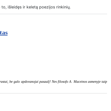
o, išleidęs ir keletą poezijos rinkinių.
tas
rastai, be galo apdovanojai pasaulį! Nes filosofo A. Maceinos asmenyje taip