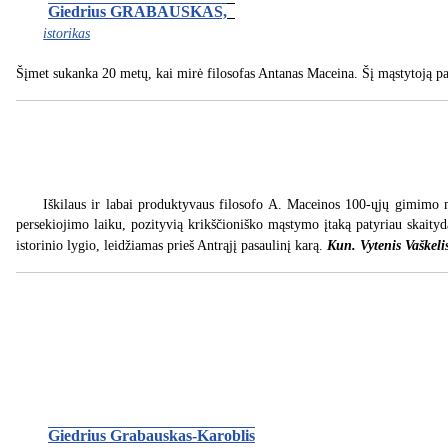
Giedrius GRABAUSKAS,
istorikas
Šįmet sukanka 20 metų, kai mirė filosofas Antanas Maceina. Šį mąstytoją pagr
Iškilaus ir labai produktyvaus filosofo A. Maceinos 100-ųjų gimimo m
persekiojimo laiku, pozityvią krikščioniško mąstymo įtaką patyriau skaityd
Kun. Vytenis Vaškeli
istorinio lygio, leidžiamas prieš Antrąjį pasaulinį karą.
Giedrius Grabauskas-Karoblis