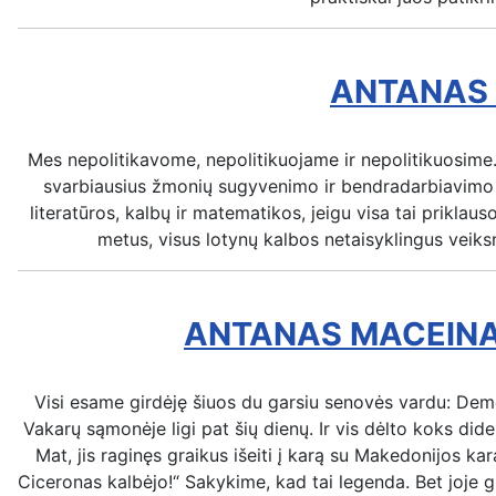
ANTANAS 
Mes nepolitikavome, nepolitikuojame ir nepolitikuosime.
svarbiausius žmonių sugyvenimo ir bendradarbiavimo d
literatūros, kalbų ir matematikos, jeigu visa tai priklaus
metus, visus lotynų kalbos netaisyklingus veik
ANTANAS MACEINA.
Visi esame girdėję šiuos du garsiu senovės vardu: Demo
Vakarų sąmonėje ligi pat šių dienų. Ir vis dėlto koks d
Mat, jis raginęs graikus išeiti į karą su Makedonijos ka
Ciceronas kalbėjo!“ Sakykime, kad tai legenda. Bet joje g