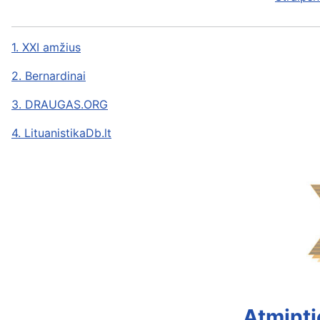
1. XXI amžius
2. Bernardinai
3. DRAUGAS.ORG
4. LituanistikaDb.lt
Atminti