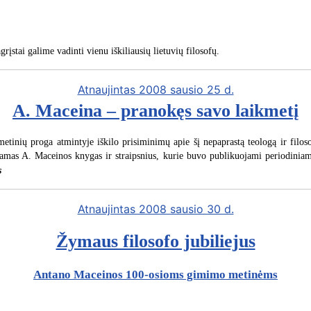
įstai galime vadinti vienu iškiliausių lietuvių filosofų.
Atnaujintas 2008 sausio 25 d.
A. Maceina – pranokęs savo laikmetį
etinių proga atmintyje iškilo prisiminimų apie šį nepaprastą teologą ir filo
amas A. Maceinos knygas ir straipsnius, kurie buvo publikuojami periodiniame
s
Atnaujintas 2008 sausio 30 d.
Žymaus filosofo jubiliejus
Antano Maceinos 100-osioms gimimo metinėms