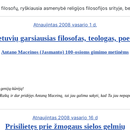
osofų, ryškiausia asmenybė religijos filosofijos srityje, be t
Atnaujintas 2008 vasario 1 d.
etuvių garsiausias filosofas, teologas, poe
Antano Maceinos (Jasmanto) 100-osioms gimimo metinėms
 genijų-kūrėją!
 Raštą ir dar pridėjęs Antaną Maceiną, tai jau galima sakyti, kad Tu jau nepap
Atnaujintas 2008 vasario 16 d
Prisilietęs prie žmogaus sielos gelmių