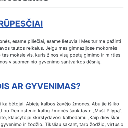
RŪPESČIAI
ės, esame piliečiai, esame lietuviai! Mes turime pažinti
 savos tautos reikalus. Jeigu mes gimnazijose mokomės
ęs tas moksleivis, kuris žinos visų poetų gimimo ir mirties
ežinos visuomeninio gyvenimo santvarkos dėsnių.
DIS AR GYVENIMAS?
kalbėtojai. Abiejų kalbos žavėjo žmones. Abu jie išliko
 kad po Demostenio kalbų žmonės šaukdavo: „Mušt Pilypą“.
ate, klausytojai skirstydavosi kalbėdami: „Kaip dieviškai
gyvenimo ir žodžio. Tiksliau sakant, tarp žodžio, virtusio