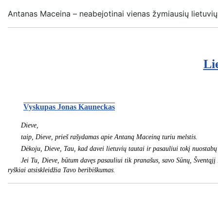
Antanas Maceina – neabejotinai vienas žymiausių lietuvių fil
Li
Vyskupas Jonas Kauneckas
Dieve,
taip, Dieve, prieš rašydamas apie Antaną Maceiną turiu melstis.
Dėkoju, Dieve, Tau, kad davei lietuvių tautai ir pasauliui tokį nuostabų
Jei Tu, Dieve, būtum davęs pasauliui tik pranašus, savo Sūnų, Šventąjį
ryškiai atsiskleidžia Tavo beribiškumas.