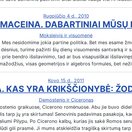
Rugpjūčio 4 d., 2010
MACEINA. DABARTINIAI MŪSŲ 
Moksleivis ir visuomenė
 Mes nesidomime jokia partine politika. Bet mes esame žmon
ėsnius, turime pažinti šių dienų visuomenės santvarką ir
o prie bendro išsilavinimo, tad ar bus visapusiškai išsilavin
smažodžius, visas geometrijos ir algebros formules, bet n
Kovo 15 d., 2011
 KAS YRA KRIKŠČIONYBĖ: ŽO
Demostenis ir Ciceronas
stenio graikuose, Cicerono romėnuose. Abu jie buvo dideli 
idelis tarp jų yra skirtumas! Senovinis padavimas pasakoja,
raliumi Pilypu. Po Cicerono kalbų, kurias jis sakė Romos sen
lūdi gili prasmė. Ji mums atskleidžia tragišką skirtumą tarp 