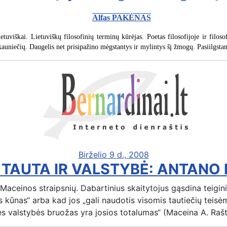
Alfas PAKĖNAS
 lietuviškai. Lietuviškų filosofinių terminų kūrėjas. Poetas filosofijoje ir fi
ečių. Daugelis net prisipažino mėgstantys ir mylintys šį žmogų. Pasiilgstanty
Birželio 9 d., 2008
 TAUTA IR VALSTYBĖ: ANTANO
 Maceinos straipsnių. Dabartinius skaitytojus gąsdina teiginia
ūnas“ arba kad jos „gali naudotis visomis tautiečių teisėmis, 
 valstybės bruožas yra josios totalumas“ (Maceina A. Raštai.