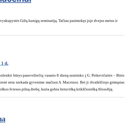
o vyskupystės Gižų kunigų seminariją. Tačiau pasimokęs joje dvejus metus ir
 1 d.
silenkti būrys panevėžiečių vasario 8 dieną susirinko į G. Petkevičaitės – Bitės
inienė nėra niekada gyvenime mačiusi A. Maceinos. Bet ji išvaikščiojo gimtąsias
iškos šviesos pilną drobę, kuria gobia lietuvišką krikščionišką filosofiją.
ną