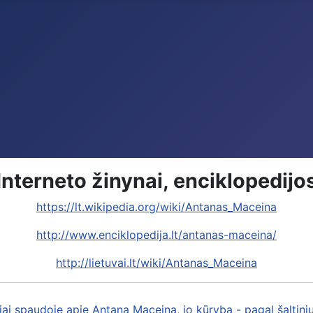
Interneto žinynai, enciklopedijo
https://lt.wikipedia.org/wiki/Antanas_Maceina
http://www.enciklopedija.lt/antanas-maceina/
http://lietuvai.lt/wiki/Antanas_Maceina
iai spaudoje apie Antaną Maceiną, jo kūrybą - pagal šaltini