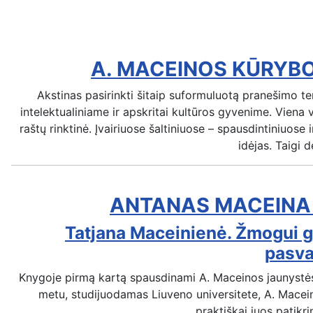
A. MACEINOS KŪRYBO
Akstinas pasirinkti šitaip suformuluotą pranešimo te
intelektualiniame ir apskritai kultūros gyvenime. Viena
raštų rinktinė. Įvairiuose šaltiniuose – spausdintiniuose
idėjas. Taigi 
ANTANAS MACEINA A
Tatjana Maceinienė. Žmogui ger
pasvar
Knygoje pirmą kartą spausdinami A. Maceinos jaunystės l
metu, studijuodamas Liuveno universitete, A. Macei
praktiškai juos patikri