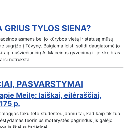
 GRIUS TYLOS SIENA?
 Maceinos asmens bei jo kūrybos vietą ir statusą mūsų
e sugrįžo į Tėvynę. Baigiama leisti solidi daugiatomė jo
r kitaip nušviečiančių A. Maceinos gyvenimą ir jo skelbtas
arsi netrūksta.
ČIAI, PASVARSTYMAI
ie Meilę: laiškai, eilėraščiai,
 175 p.
logijos fakulteto studentei. Įdomu tai, kad kaip tik tuo
ėstydamas teorinius moterystės pagrindus jis galėjo
nos laiškai sužadėtinei.