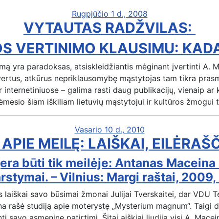
Rugpjūčio 1 d., 2008
VYTAUTAS RADŽVILAS:
S VERTINIMO KLAUSIMU: KADA
mą yra paradoksas, atsiskleidžiantis mėginant įvertinti A.
 vertus, atkūrus nepriklausomybę mąstytojas tam tikra prasm
 ir internetiniuose – galima rasti daug publikacijų, vienaip a
dėmesio šiam iškiliam lietuvių mąstytojui ir kultūros žmogui t
Vasario 10 d., 2010
PIE MEILĘ: LAIŠKAI, EILĖRAŠ
a būti tik meilėje: Antanas Maceina ap
stymai. – Vilnius: Margi raštai, 2009,
aiškai savo būsimai žmonai Julijai Tverskaitei, dar VDU Teo
na rašė studiją apie moterystę „Mysterium magnum“. Taigi d
nti savo asmenine patirtimi. Šitai aiškiai liudija visi A. Macei