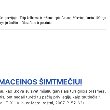
losofas poezijoje. Taip kalbama ir rašoma apie Antaną Maceiną, kurio 100-ojo
s jo žodžio – filosofinio ir poetinio.
 MACEINOS ŠIMTMEČIUI
i, kad „kova su svetimšalių gaivalais turi gilios prasmės“,
bet negali turėti tų pačių privilegijų kaip tautiečiai“.
 T. XII. Vilnius: Margi raštai, 2007. P. 52-62)