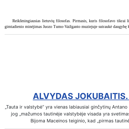
Reikšmingiausias lietuvių filosofas. Pirmasis, kuris filosofavo tikrai
gimtadienio minėjimas Juozo Tumo-Vaižganto muziejuje sutraukė daugybę kauni
ALVYDAS JOKUBAITIS.
„Tauta ir valstybė“ yra vienas labiausiai ginčytinų Antano
jog „mažumos tautinėje valstybėje visada yra svetimas k
Bijoma Maceinos teiginio, kad „pirmas tautinės