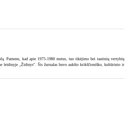
sofą. Pamenu, kad apie 1975-1980 metus, tuo tikėjimo bei tautinių vertybių
 leidinyje „Židinys“. Šis žurnalas buvo aukšto krikščioniško, kultūrinio ir