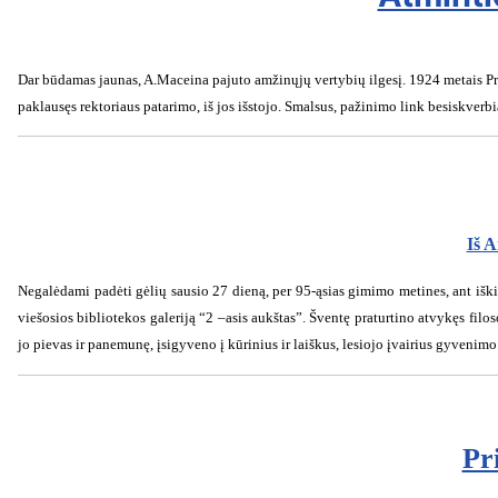
Dar būdamas jaunas, A.Maceina pajuto amžinųjų vertybių ilgesį. 1924 metais Pri
paklausęs rektoriaus patarimo, iš jos išstojo. Smalsus, pažinimo link besiskverb
Iš A
Negalėdami padėti gėlių sausio 27 dieną, per 95-ąsias gimimo metines, ant iškil
viešosios bibliotekos galeriją “2 –asis aukštas”. Šventę praturtino atvykęs fi
jo pievas ir panemunę, įsigyveno į kūrinius ir laiškus, lesiojo įvairius gyvenimo
Pr