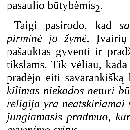
pasaulio būtybėmis
.
2
Taigi pasirodo, kad
s
pirminė jo žymė.
Įvairių 
pašauktas gyventi ir prad
tikslams. Tik vėliau, kada
pradėjo eiti savarankišką 
kilimas niekados neturi bū
religija yra neatskiriamai 
jungiamasis pradmuo, kuri
gyvenimo sritys.