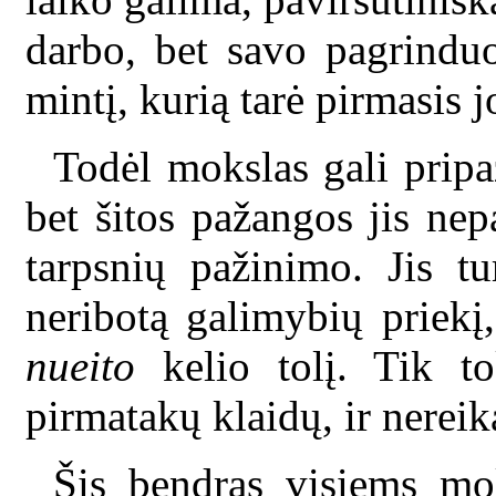
darbo, bet savo pagrinduo
mintį, kurią tarė pirmasis j
Todėl mokslas gali pripa
bet šitos pažangos jis ne
tarpsnių pažinimo. Jis tu
neribotą galimybių priekį, 
nueito
kelio tolį. Tik t
pirmatakų klaidų, ir nerei
Šis bendras visiems mok