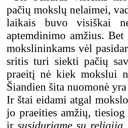
pačių mokslų nelaimei, va
laikais buvo visiškai n
aptemdinimo amžius. Bet 
mokslininkams vėl pasidar
sritis turi siekti pačių 
praeitį nė kiek mokslui n
Šiandien šita nuomonė yra 
Ir štai eidami atgal mokslo
jo praeities amžių, tiesiog
ir
susiduriame su religija,