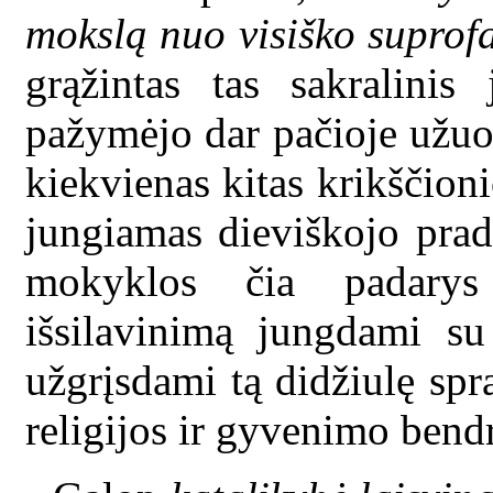
mokslą nuo visiško supro
grąžintas tas sakralinis
pažymėjo dar pačioje užuo
kiekvienas kitas krikščioni
jungiamas dieviškojo prad
mokyklos čia padarys
išsilavinimą jungdami s
užgrįsdami tą didžiulę spr
religijos ir gyvenimo bendr