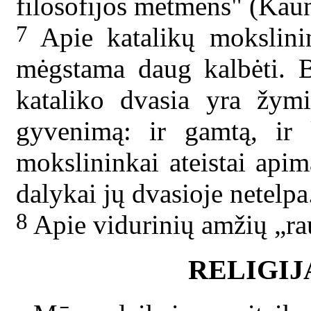
filosofijos metmens" (Kaun
7
Apie katalikų mokslinin
mėgstama daug
kalbėti. B
kataliko dvasia yra žymi
gyvenimą: ir gamtą, ir k
mokslininkai ateistai apim
dalykai jų dvasioje netelp
8
Apie vidurinių amžių „ra
RELIGIJ