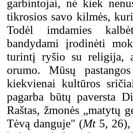
garbintojai, nė kiek nenus
tikrosios savo kilmės, kuri 
Todėl imdamies kalbėt
bandydami įrodinėti mok
turintį ryšio su religija
orumo. Mūsų pastangos 
kiekvienai kultūros sriči
pagarba būtų paversta D
Raštas, žmonės „matytų ge
Tėvą danguje" (
Mt
5, 26),