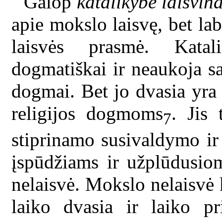
Galop
katalikybė laisvin
apie mokslo laisvę, bet la
laisvės prasmė. Katal
dogmatiškai ir neaukoja 
dogmai. Bet jo dvasia yra t
religijos dogmoms
. Jis
7
stiprinamo susivaldymo ir 
įspūdžiams ir užplūdusi
nelaisvė. Mokslo nelaisvė 
laiko dvasia ir laiko p