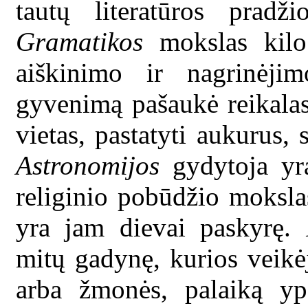
tautų literatūros pradži
Gramatikos
mokslas kilo 
aiškinimo ir nagrinėj
gyvenimą pašaukė reikalas
vietas, pastatyti aukurus, 
Astronomijos
gydytoja yr
religinio pobūdžio moksla
yra jam dievai paskyrę.
mitų gadynę, kurios veikėj
arba žmonės, palaiką yp