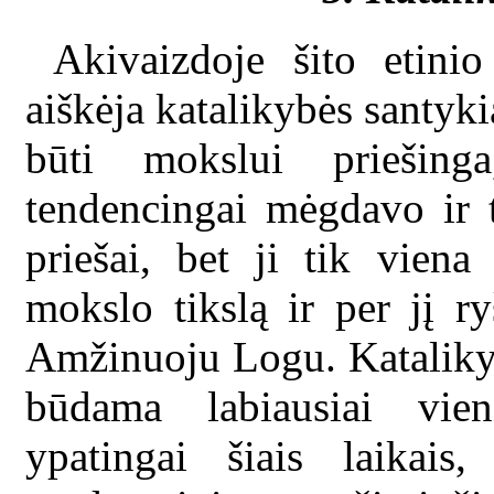
Akivaizdoje šito etini
aiškėja katalikybės santyki
būti mokslui priešing
tendencingai mėgdavo ir 
priešai, bet ji tik vien
mokslo tikslą ir per jį r
Amžinuoju Logu. Katalikybė
būdama labiausiai vien
ypatingai šiais laikais