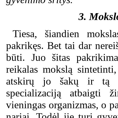
3. Moksl
Tiesa, šiandien moksla
pakrikęs. Bet tai dar nerei
būti. Juo šitas pakrikim
reikalas mokslą sintetinti
atskirų jo šakų ir tą l
specializaciją atbaigti 
vieningas organizmas, o pa
nariai. Todėl jie turi gyve