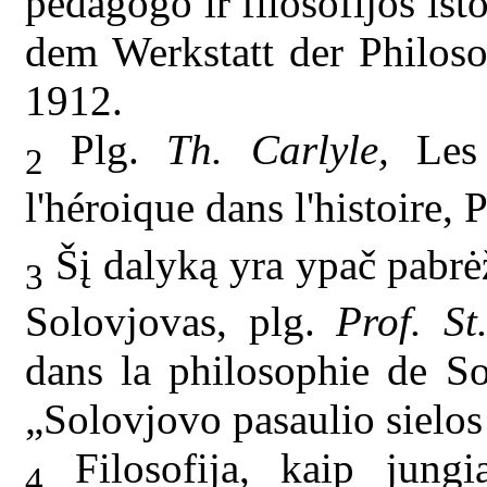
pedagogo ir filosofijos is
dem Werkstatt der Philosop
1912.
Plg.
Th. Carlyle,
Les 
2
l'héroique dans l'histoire, 
Šį dalyką yra ypač pabrėž
3
Solovjovas, plg.
Prof. St.
dans la philosophie de So
„Solovjovo pasaulio sielos
Filosofija, kaip jungi
4