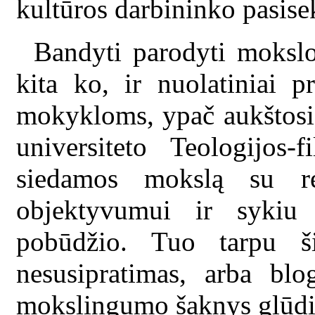
kultūros darbininko pasise
Bandyti parodyti mokslo 
kita ko, ir nuolatiniai p
mokykloms, ypač aukštosio
universiteto Teologijos-f
siedamos mokslą su rel
objektyvumui ir sykiu 
pobūdžio. Tuo tarpu ši
nesusipratimas, arba bl
mokslingumo šaknys glūdi r