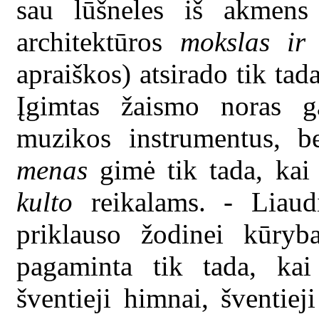
sau lūšneles iš akmens 
architektūros
mokslas ir
apraiškos) atsirado tik tada
Įgimtas žaismo noras ga
muzikos instrumentus, be
menas
gimė tik tada, kai 
kulto
reikalams. - Liaudi
priklauso žodinei kūryba
pagaminta tik tada, kai
šventieji himnai, šventieji