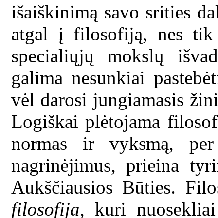
išaiškinimą savo srities d
atgal į filosofiją, nes ti
specialiųjų mokslų išva
galima nesunkiai pastebėti
vėl darosi jungiamasis žin
Logiškai plėtojama filosof
normas ir vyksmą, per 
nagrinėjimus, prieina tyr
Aukščiausios Būties. Filo
filosofija,
kuri nuosekliai 