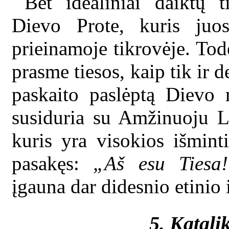
Bet idealiniai daiktų t
Dievo Prote, kuris juo
prieinamoje tikrovėje. Tod
prasme tiesos, kaip tik ir d
paskaito paslėptą Dievo 
susiduria su Amžinuoju Lo
kuris yra visokios išmint
pasakęs:
„Aš esu Tiesa!
įgauna dar didesnio etinio 
5. Katali