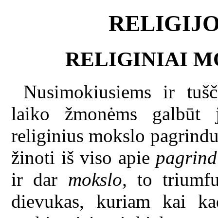
RELIGIJO
RELIGINIAI 
Nusimokiusiems ir tušč
laiko žmonėms galbūt j
religinius mokslo pagrind
žinoti iš viso apie
pagrind
ir dar
mokslo,
to triumfu
dievukas, kuriam kai ka