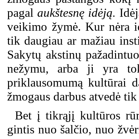
pagal
aukštesnę idėją.
Idėj
veikimo žymė. Kur nėra id
tik daugiau ar mažiau inst
Sakytų akstinų pažadintuo
nežymu, arba ji yra to
priklausomumą kultūrai da
žmogaus darbus atvedė tik l
Bet į tikrąjį kultūros 
gintis nuo šalčio, nuo žvėr