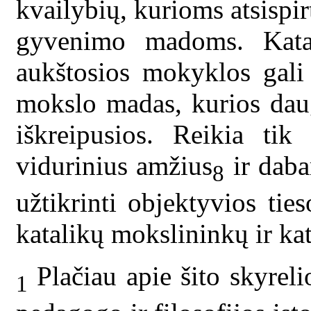
kvailybių, kurioms atsispirt
gyvenimo madoms. Katali
aukštosios mokyklos gali 
mokslo madas, kurios daug
iškreipusios. Reikia tik
vidurinius amžius
ir daba
8
užtikrinti objektyvios tie
katalikų mokslininkų ir ka
Plačiau apie šito skyrel
1