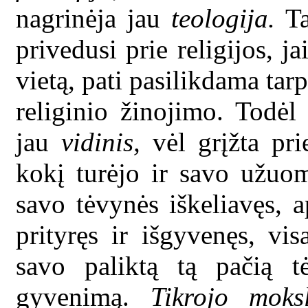
nagrinėja jau
teologija.
Ta
privedusi prie religijos, 
vietą, pati pasilikdama tar
religinio žinojimo. Todėl
jau
vidinis,
vėl grįžta pri
kokį turėjo ir savo užuom
savo tėvynės iškeliavęs, a
prityręs ir išgyvenęs, vis
savo paliktą tą pačią t
gyvenimą.
Tikrojo moksl