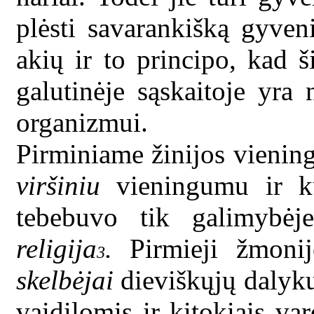
plėsti savarankišką gyven
akių ir to principo, kad 
galutinėje sąskaitoje yra
organizmui.
Pirminiame žinijos vienin
viršiniu
vieningumu ir ku
tebebuvo tik galimybėj
religija
.
Pirmieji žmonij
3
skelbėjai
dieviškųjų dalykų
vaidilomis ir kitokiais var