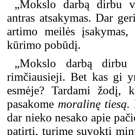
„Mokslo darbą dirbu v
antras atsakymas. Dar geri
artimo meilės įsakymas,
kūrimo pobūdį.
„Mokslo darbą dirbu i
rimčiausieji. Bet kas gi y
esmėje? Tardami žodį, k
pasakome
moralinę tiesą.
B
dar nieko nesako apie pači
patirti, turime suvokti min