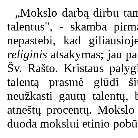
„Mokslo darbą dirbu tam
talentus", - skamba pir
nepastebi, kad giliausio
religinis
atsakymas; jau pat
Šv. Rašto. Kristaus palyg
talentą prasmė glūdi ši
neužkasti gautų talentų, 
atneštų procentų. Mokslo 
duoda mokslui etinio pobūd