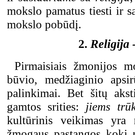
mokslo pamatus tiesti ir s
mokslo pobūdį.
2.
Religija 
Pirmaisiais žmonijos m
būvio, medžiaginio apsir
palinkimai. Bet šitų akst
gamtos srities:
jiems trūk
kultūrinis veikimas yra
žmogaus pastangos kokį 