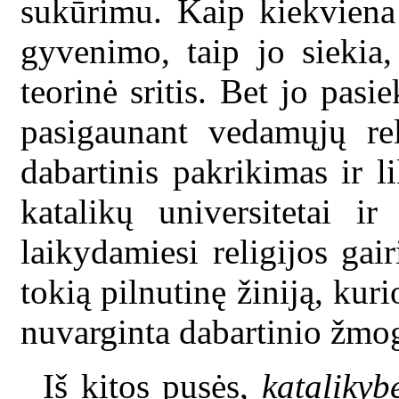
sukūrimu. Kaip kiekviena k
gyvenimo, taip jo siekia,
teorinė sritis. Bet jo pasi
pasigaunant vedamųjų rel
dabartinis pakrikimas ir l
katalikų universitetai ir k
laikydamiesi religijos gair
tokią pilnutinę žiniją, kuri
nuvarginta dabartinio žmo
Iš kitos pusės,
katalikyb