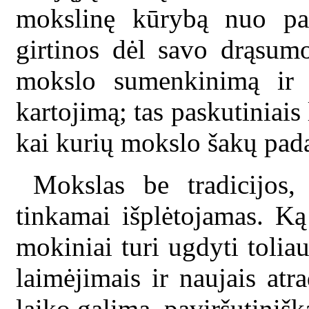
mokslinę kūrybą nuo pač
girtinos dėl savo drąsum
mokslo sumenkinimą ir s
kartojimą; tas paskutiniais 
kai kurių mokslo šakų pad
Mokslas be tradicijos,
tinkamai išplėtojamas. K
mokiniai turi ugdyti toliau,
laimėjimais ir naujais at
laiko galima, paviršutinišk