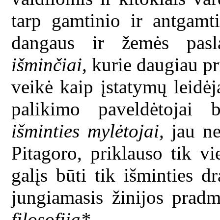
tarp gamtinio ir antgamt
dangaus ir žemės pasl
išminčiai,
kurie daugiau pri
veikė kaip įstatymų leidėja
palikimo paveldėtojai 
išminties mylėtojai,
jau ne
Pitagoro, priklauso tik 
galįs būti tik išminties d
jungiamasis žinijos pradm
filosofija*.