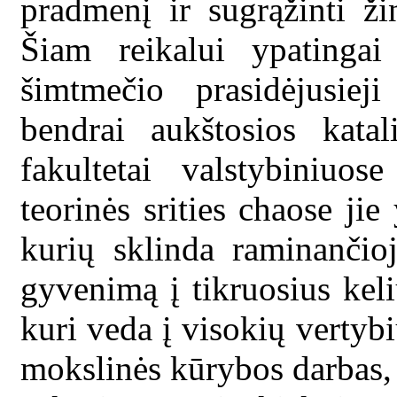
pradmenį ir sugrąžinti ži
Šiam reikalui ypatingai
šimtmečio prasidėjusieji
bendrai aukštosios katal
fakultetai valstybiniuos
teorinės srities chaose jie
kurių sklinda raminančioji
gyvenimą į tikruosius kel
kuri veda į visokių vertybi
mokslinės kūrybos darbas, 